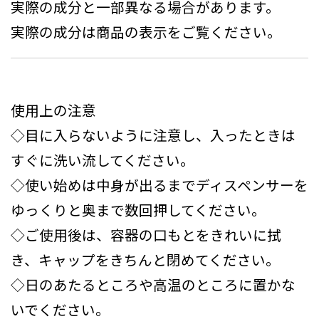
実際の成分と一部異なる場合があります。
実際の成分は商品の表示をご覧ください。
使用上の注意
◇目に入らないように注意し、入ったときは
すぐに洗い流してください。
◇使い始めは中身が出るまでディスペンサーを
ゆっくりと奥まで数回押してください。
◇ご使用後は、容器の口もとをきれいに拭
き、キャップをきちんと閉めてください。
◇日のあたるところや高温のところに置かな
いでください。