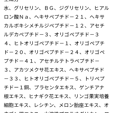
水、グリセリン、ＢＧ、ジグリセリン、ヒアル
ロン酸Ｎａ、ヘキサペプチド－２１、ヘキサ
カルボキシメチルジペプチド－１２、アセチ
ルデカペプチド－３、オリゴペプチド－３
４、ヒトオリゴペプチド－１、オリゴペプチ
ド－２０、オリゴペプチド－２４、オリゴペ
プチド－４１、アセチルテトラペプチド－
３、アカツメクサ花エキス、ヘキサペプチド
－３３、ヒトオリゴペプチド－５、トリペプ
チドー１銅、プラセンタエキス、ゲンチアナ
根エキス、ヒナギク花エキス、リンゴ果実培養
細胞エキス、レシチン、メロン胎座エキス、オ