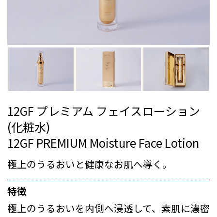
12GF プレミアム フェイスローション
(化粧水)
12GF PREMIUM Moisture Face Lotion
極上のうるおいと健康なお肌へ導く。
特徴
極上のうるおいを内側へ浸透して、素肌に濃密