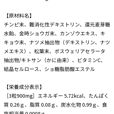
【原材料名】
チンピ末、難消化性デキストリン、還元麦芽糖
水飴、金時ショウガ末、カンゾウエキス、キ
キョウ末、ナツメ抽出物（デキストリン、ナツ
メエキス）、松葉末、ボスウェリアセラータ
抽出物/キトサン（かに由来）、ビタミンC、
結晶セルロース、ショ糖脂肪酸エステル
【栄養成分表示】
［3粒900mg］エネルギー 5.72kcal、たんぱく
質 0.26ｇ、脂質 0.08ｇ、炭水化物 0.99ｇ、食
塩相当量 0.0008ｇ