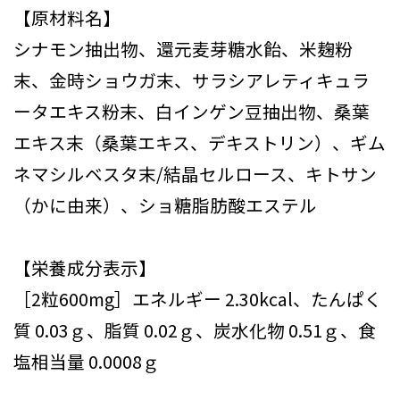
【原材料名】
シナモン抽出物、還元麦芽糖水飴、米麹粉
末、金時ショウガ末、サラシアレティキュラ
ータエキス粉末、白インゲン豆抽出物、桑葉
エキス末（桑葉エキス、デキストリン）、ギム
ネマシルベスタ末/結晶セルロース、キトサン
（かに由来）、ショ糖脂肪酸エステル
【栄養成分表示】
［2粒600mg］エネルギー 2.30kcal、たんぱく
質 0.03ｇ、脂質 0.02ｇ、炭水化物 0.51ｇ、食
塩相当量 0.0008ｇ