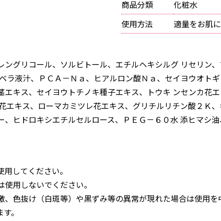
商品分類
化粧水
使用方法
適量をお肌に
レングリコール、ソルビトール、エチルヘキシルグ リセリン
 ベラ液汁、ＰＣＡ－Ｎａ、ヒアルロン酸Ｎａ、セイヨウオトギ
茎エキス、セイヨウトチノキ種子エキス、トウキ ンセンカ花
 花エキス、ローマカミツレ花エキス、グリチルリチン酸２Ｋ、
ー、ヒドロキシエチルセルロース、ＰＥＧ－６０水 添ヒマシ
使用してください。
は使用しないでください。
激、色抜け（白斑等）や黒ずみ等の異常が現れた場合は使用を
ます。