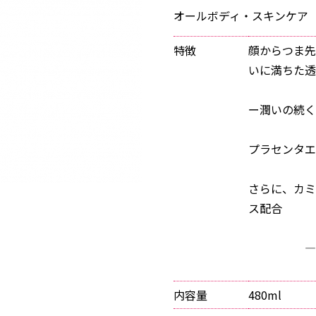
オールボディ・スキンケア
特徴
顔からつま先
いに満ちた透
ー潤いの続く
プラセンタエ
※リ
さらに、カミ
ス配合
―肌のキ
グリチ
内容量
480ml