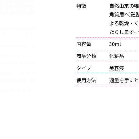
特徴
自然由来の唯
角質層へ浸透
よる乾燥・く
たらします。
内容量
30ml
商品分類
化粧品
タイプ
美容液
使用方法
適量を手にと