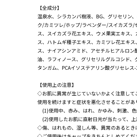
【全成分】
温泉水、シラカンバ樹液、BG、グリセリン、
ク/カミツレ/ホップ/ラベンダー/スイカズラ
ス、スイカズラ花エキス、ウメ果実エキス、
ス、ハトムギ種子エキス、カミツレ花エキス
ス、ナイアシンアミド、アセチルヒアルロン酸
油、ラフィノース、グリセリルグルコシド、
タンガム、PCAイソステアリン酸グリセレス
【使用上の注意】
◇お肌に異常が生じていないかよく注意して
使用を続けますと症状を悪化させることがあ
(1)使用中、赤み、はれ、かゆみ、刺激、色
(2)使用したお肌に直射日光が当たって、
◇傷、はれもの、湿しん等、異常のあるとき
◇ご使用後はキャップをきちんとしめてくだ