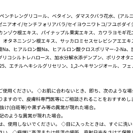
ペンチレングリコール、ベタイン、ダマスクバラ花水、(アルニ
/ゼニアオイ/センチフォリアバラ/セイヨウニワトコ/フユボダ
カンゾウ根エキス、パイナップル果実エキス、カワラヨモギ花
、オタネニンジン根エキス、サッカロミセスセレビシアエエキ
Na、ヒアルロン酸Na、ヒアルロン酸クロスポリマー-2-Na
グリコシルトレハロース、加水分解水添デンプン、ポリクオタニ
-25、エチルヘキシルグリセリン、1,2-ヘキサンジオール、フ
ご使用ください。 ◇お肌に合わないとき、即ち、次のような
りますので、皮膚科専門医等にご相談されることをおすすめし
抜け(白斑等)や黒ずみ等の異常が現れた場合。
上記のような異常が現れた場合。
は、使用しないでください。 ◇目に入ったときは、すぐに洗い
さい。◇極端に高温または低温の場所、直射日光をさけて保管