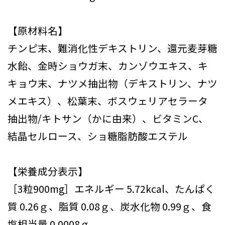
【原材料名】
チンピ末、難消化性デキストリン、還元麦芽糖
水飴、金時ショウガ末、カンゾウエキス、キ
キョウ末、ナツメ抽出物（デキストリン、ナツ
メエキス）、松葉末、ボスウェリアセラータ
抽出物/キトサン（かに由来）、ビタミンC、
結晶セルロース、ショ糖脂肪酸エステル
【栄養成分表示】
［3粒900mg］エネルギー 5.72kcal、たんぱく
質 0.26ｇ、脂質 0.08ｇ、炭水化物 0.99ｇ、食
塩相当量 0.0008ｇ