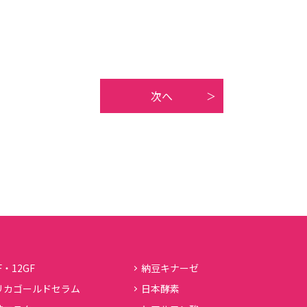
次へ
F・12GF
納豆キナーゼ
リカゴールドセラム
日本酵素