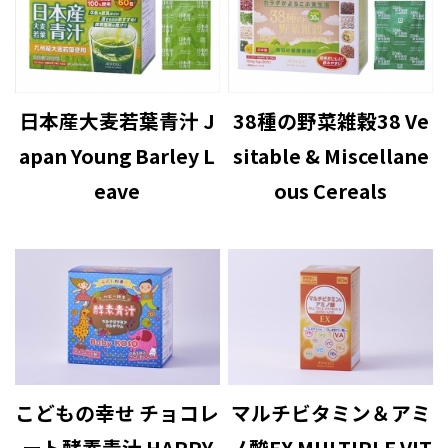
日本産大麦若葉青汁 J
38種の野菜雑穀38 Ve
apan Young Barley L
sitable & Miscellane
eave
ous Cereals
こどもの幸せ チョコレ
マルチビタミン＆アミ
ート酵素青汁 HAPPY
ノ酸EX MULTIPLE VIT