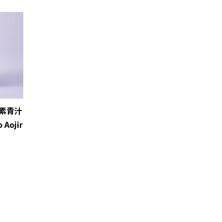
素青汁
 Aojir