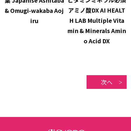
葉 Japanise Ashitaba
アミノ酸DX AI HEALT
& Omugi-wakaba Aoj
H LAB Multiple Vita
iru
min & Minerals Amin
o Acid DX
次へ