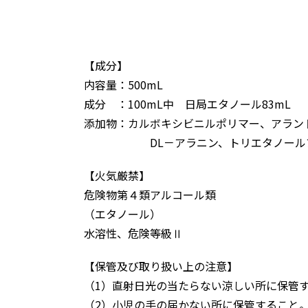
【成分】
内容量：500mL
成分 ：100mL中 日局エタノール83m
添加物：カルボキシビニルポリマー、アラン
DL－アラニン、トリエタノール
【火気厳禁】
危険物第４類アルコール類
（エタノール）
水溶性、危険等級Ⅱ
【保管及び取り扱い上の注意】
（1）直射日光の当たらない涼しい所に保管
（2）小児の手の届かない所に保管すること