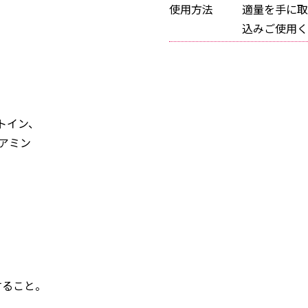
使用方法
適量を手に取
込みご使用く
L
トイン、
アミン
すること。
。