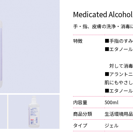
Medicated Alcohol
手・指、皮膚の洗浄・消毒
特徴
■手指のすみ
■エタノー
対して消毒
■アラントニ
肌にもやさし
■エタノール76
内容量
500ml
商品分類
生活環境用品
タイプ
ジェル